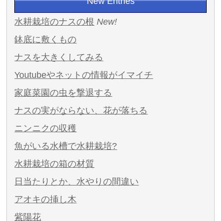
New Entries
水耕栽培のナスの根
New!
鉢底に敷くもの
ナスを大きくしてみる
Youtubeやネットの情報がイマイチ
家庭菜園の虫を撃退する
ナスの実がならない、花が落ちる
ニンニクの収穫
魚がいる水槽で水耕栽培?
水耕栽培の箱の材質
日当たりとか、水やりの間違い
アオキの挿し木
紫陽花