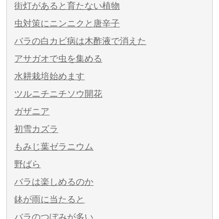
街灯があると育たない植物
虫対策にニンニクと唐辛子
バラの白カビ病は木酢液で消えた
アサガオで虫を集める
水耕栽培始めます
ツルニチニチソウ開花
ガザニア
初雪カズラ
もみじ葉ゼラニウム
野ばら
バラは楽しめるのか
鉢が雨に当たると
バラのつぼみが多い