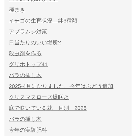
種まき
イチゴの生育状況 鉢3種類
アブラムシ対策
日当たりのいい場所?
殺虫剤を作る
グリホトップ41
バラの挿し木
2025-4月になりました、今年はぶどう追加
クリスマスローズ爆咲き
庭で咲いている花 月別 2025
バラの挿し木
今年の実験肥料