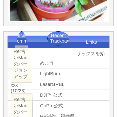
Recent
Recent
Comments
Trackbacks
Links
Re:古
サックスを始
いMac
めよう
のバー
ジョン
LightBurn
アップ
LaserGRBL
xxx
(10/23)
DJI™ 公式
Re:古
いMac
GoPro公式
のバー
HP制作 福井県